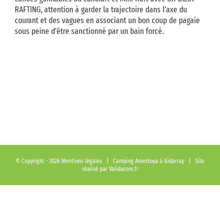
RAFTING, attention à garder la trajectoire dans l’axe du
courant et des vagues en associant un bon coup de pagaie
sous peine d’être sanctionné par un bain forcé.
© Copyright -
2026
Mentions légales
| Camping Amestoya à Bidarray | Site
réalisé par
Validacom.fr