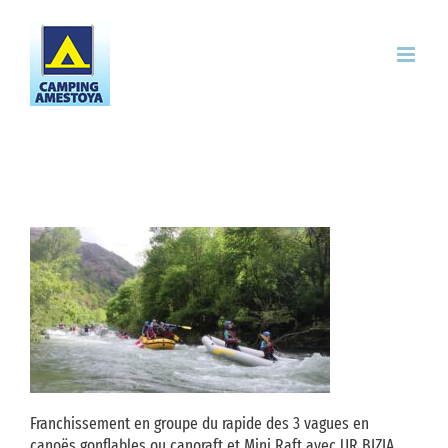
Skip
to
content
Franchissement en groupe du rapide des 3 vagues en
canoës gonflables ou canoraft et Mini Raft avec UR BIZIA