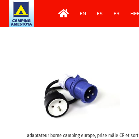
Passer
au
EN
ES
FR
HE
contenu
adaptateur borne camping europe, prise mâle CE et sort