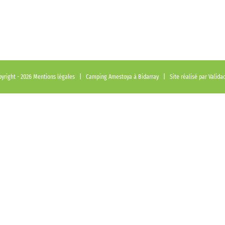
yright -
2026
Mentions légales
| Camping Amestoya à Bidarray | Site réalisé par
Valida