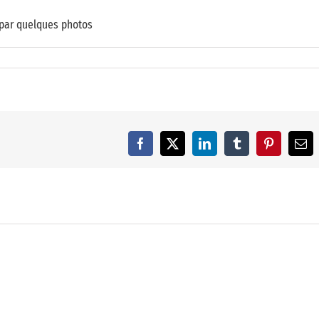
 par quelques photos
Facebook
X
LinkedIn
Tumblr
Pinterest
Ema